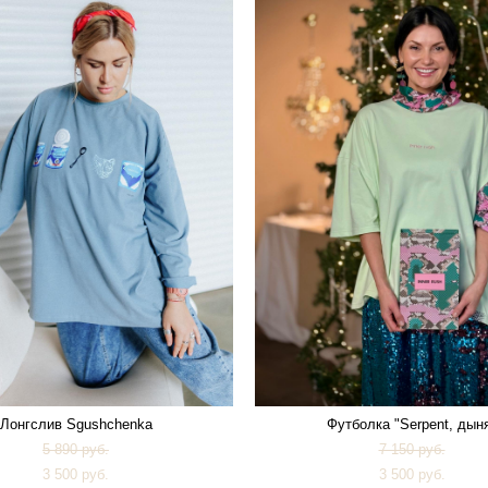
Лонгслив Sgushchenka
Футболка "Serpent, дын
5 890 pуб.
7 150 pуб.
3 500 pуб.
3 500 pуб.