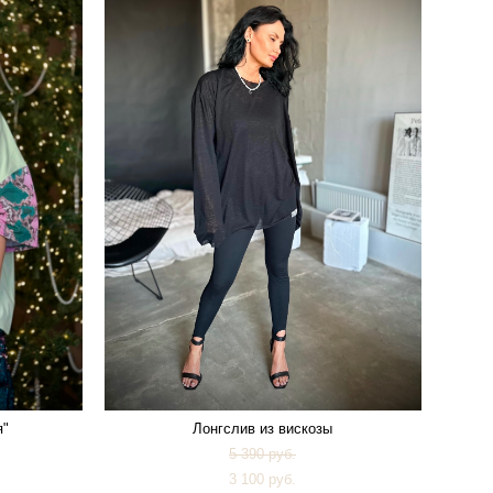
я"
Лонгслив из вискозы
5 390 pуб.
3 100 pуб.