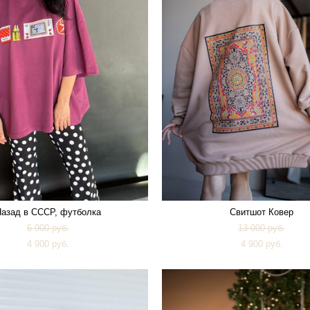
азад в СССР, футболка
Свитшот Ковер
6 900 pуб.
13 000 pуб.
4 900 pуб.
4 900 pуб.